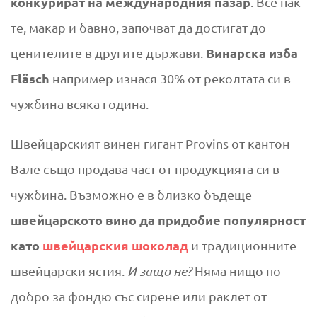
конкурират на международния пазар
. Все пак
те, макар и бавно, започват да достигат до
Винарска изба
ценителите в другите държави.
Fläsch
например изнася 30% от реколтата си в
чужбина всяка година.
Швейцарският винен гигант Provins от кантон
Вале също продава част от продукцията си в
чужбина. Възможно е в близко бъдеще
швейцарското вино да придобие популярност
като
швейцарския шоколад
и традиционните
швейцарски ястия.
И защо не?
Няма нищо по-
добро за фондю със сирене или раклет от