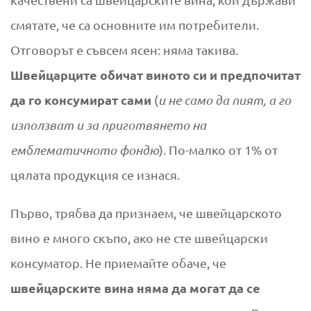
смятате, че са основните им потребители.
Отговорът е съвсем ясен: няма такива.
Швейцарците обичат виното си и предпочитат
да го консумират сами
(
и не само да пият, а го
използват и за
приготвянето на
емблематичното фондю
). По-малко от 1% от
цялата продукция се изнася.
Първо, трябва да признаем, че швейцарското
вино е много скъпо, ако не сте швейцарски
консуматор. Не приемайте обаче, че
швейцарските вина няма да могат да се