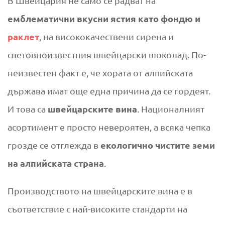
Ю
В Швейцария не само се радват на
Ш
емблематични вкусни ястия като фондю и
в
раклет
, на висококачествени сирена и
световноизвестния швейцарски шоколад. По-
е
неизвестен факт е, че хората от алпийската
й
държава имат още една причина да се гордеят.
швейцарските вина
И това са
. Националният
ц
асортимент е просто невероятен, а всяка чепка
а
екологично чистите земи
грозде се отглежда в
на алпийската страна
р
.
с
Производството на швейцарските вина е в
съответствие с най-високите стандарти на
к