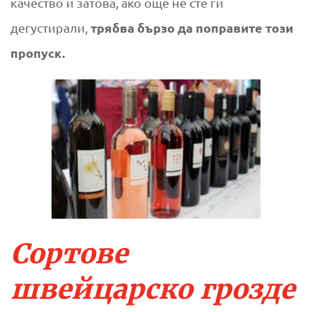
качество и затова, ако още не сте ги
и
трябва бързо да поправите този
дегустирали,
пропуск.
т
е
в
и
н
а
Сортове
швейцарско грозде