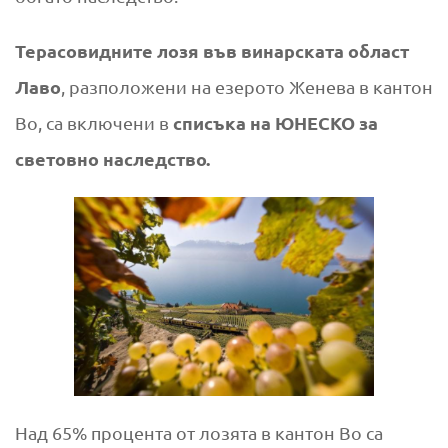
Терасовидните лозя във винарската област
Лаво
, разположени на езерото Женева в
кантон
списъка на ЮНЕСКО за
Во
, са включени в
световно наследство
.
Над 65% процента от лозята в кантон Во са