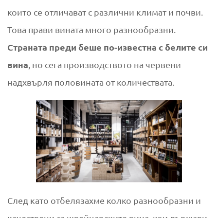
които се отличават с различни климат и почви.
Това прави вината много разнообразни.
Страната преди беше по-известна с белите си
вина
, но сега производството на червени
надхвърля половината от количествата.
След като отбелязахме колко разнообразни и
качествени са швейцарските вина, кои държави