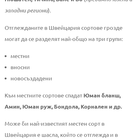
западни региони
).
Отглежданите в Швейцария сортове грозде
могат да се разделят най-общо на три групи:
местни
вносни
новосъздадени
Юман бланш,
Към местните сортове спадат
Амин, Юман руж, Бондола, Корнален и др.
Може би най-известият местен сорт в
Швейцария е шасла, който се отглежда и в