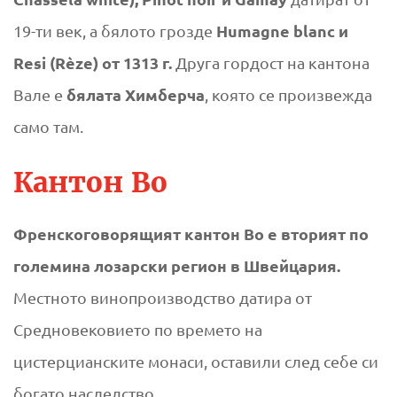
Humagne blanc и
19-ти век, а бялото грозде
Resi (Rèze) от 1313 г.
Друга гордост на кантона
бялата Химберча
Вале е
, която се произвежда
само там.
Кантон Во
Френскоговорящият кантон Во е вторият по
големина лозарски регион в Швейцария.
Местното винопроизводство датира от
Средновековието по времето на
цистерцианските монаси, оставили след себе си
богато наследство.