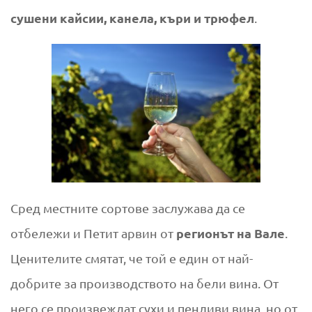
сушени кайсии, канела, къри и трюфел
.
Сред местните сортове заслужава да се
регионът на Вале
отбележи и Петит арвин от
.
Ценителите смятат, че той е един от най-
добрите за производството на бели вина. От
него се произвеждат сухи и пенливи вина, но от