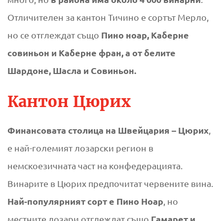
Отличителен за кантон Тичино е сортът Мерло,
Пино ноар, Каберне
но се отглеждат също
совиньон и Каберне фран, а от белите
Шардоне, Шасла и Совиньон.
Кантон Цюрих
Финансовата столица на Швейцария – Цюрих
,
е най-големият лозарски регион в
немскоезичната част на конфедерацията.
Винарите в Цюрих предпочитат червените вина.
Най-популярният сорт е Пино Ноар
, но
Гамарет и
местните лозари отглеждат също