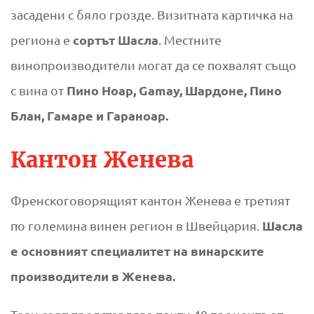
засадени с бяло грозде. Визитната картичка на
сортът Шасла
региона е
. Местните
винопроизводители могат да се похвалят също
Пино Ноар, Gamay, Шардоне, Пино
с вина от
Блан, Гамаре и Гараноар.
Кантон Женева
Френскоговорящият кантон Женева е третият
Шасла
по големина винен регион в Швейцария.
е основният специалитет на винарските
производители в Женева.