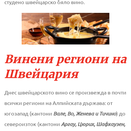
студено швейцарско бяло вино.
Винени региони на
Швейцария
Днес швейцарското вино се произвежда в почти
всички региони на Алпийската държава: от
югозапад (кантони
Вале, Во, Женева и Тичино
) до
североизток (кантони
Аргау, Цюрих, Шафхаузен,