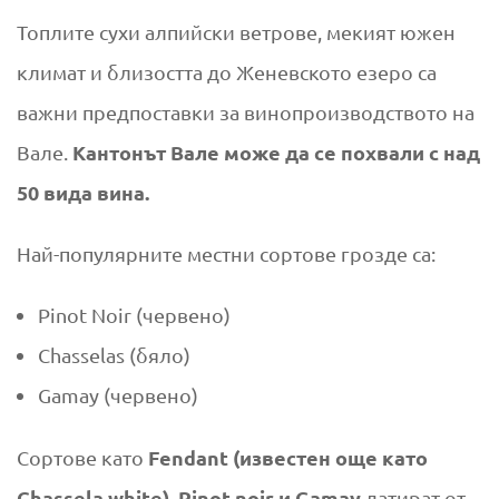
Топлите сухи алпийски ветрове, мекият южен
климат и близостта до
Женевското езеро
са
важни предпоставки за винопроизводството на
Кантонът Вале може да се похвали с над
Вале.
50 вида вина.
Най-популярните местни сортове грозде са:
Pinot Noir (червено)
Chasselas (бяло)
Gamay (червено)
Fendant (известен още като
Сортове като
Chassela white), Pinot noir и Gamay
датират от