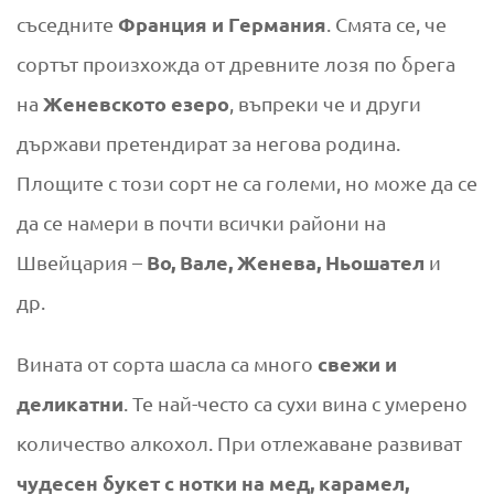
Франция и Германия
съседните
. Смята се, че
сортът произхожда от древните лозя по брега
Женевското езеро
на
, въпреки че и други
държави претендират за негова родина.
Площите с този сорт не са големи, но може да се
да се намери в почти всички райони на
Во, Вале, Женева, Ньошател
Швейцария –
и
др.
свежи и
Вината от сорта шасла са много
деликатни
. Те най-често са сухи вина с умерено
количество алкохол. При отлежаване развиват
чудесен букет с нотки на мед, карамел,