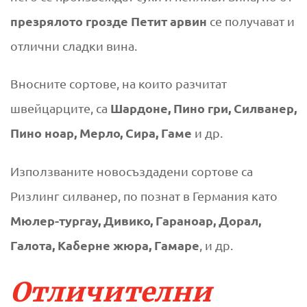
презрялото грозде Петит арвин
се получават и
отлични сладки вина.
Вносните сортове, на които разчитат
Шардоне, Пино гри, Силванер,
швейцарците, са
Пино ноар, Мерло, Сира, Гаме
и др.
Използваните новосъздадени сортове са
Ризлинг силванер, по познат в Германия като
Мюлер-тургау, Дивико, Гараноар, Дорал,
Галота, Каберне жюра, Гамаре
, и др.
Отличителни