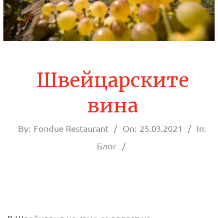
О
Р
А
Н
Швейцарските
Т
вина
Ф
By:
Fondue Restaurant
On:
25.03.2021
In:
О
Блог
Н
Д