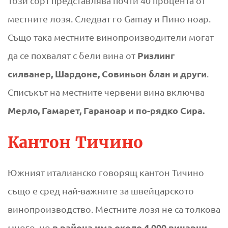
Този сорт представлява почти 40 процента от
местните лозя. Следват го Gamay и Пино ноар.
Също така местните винопроизводители могат
Ризлинг
да се похвалят с бели вина от
силванер, Шардоне, Совиньон блан и други
.
Списъкът на местните червени вина включва
Мерло, Гамарет, Гараноар и по-рядко Сира.
Кантон Тичино
Южният италианско говорящ
кантон Тичино
също е сред най-важните за швейцарското
винопроизводство. Местните лозя не са толкова
в района има около 4 000 винарни
много, но
.