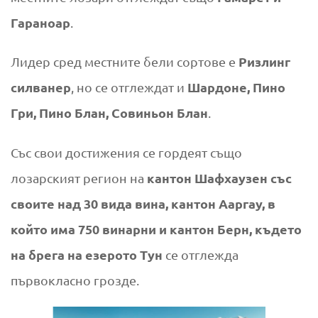
Гараноар
.
Ризлинг
Лидер сред местните бели сортове е
силванер
Шардоне, Пино
, но се отглеждат и
Гри, Пино Блан, Совиньон Блан
.
Със свои достижения се гордеят също
кантон Шафхаузен със
лозарският регион на
своите над 30 вида вина, кантон Ааргау, в
който има 750 винарни и кантон Берн, където
на брега на
езерото Тун
се отглежда
първокласно грозде.