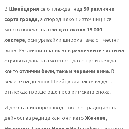
Швейцария
50 различни
В
се отглеждат над
сорта грозде
, а според някои източници са
площ от около 15 000
много повече, на
хектара
, осигурявайки широка гама от местни
различните части на
вина. Различният климат в
страната
дава възможност да се произвеждат
отлични бели, така и червени вина
както
. В
земите на днешна Швейцария започва да се
отглежда грозде още през римската епоха.
И досега винопроизводството е традиционна
Женева
,
дейност за редица
кантони
като
Нюшател
,
Тичино
,
Вале
и
Во
(
предимно южни и