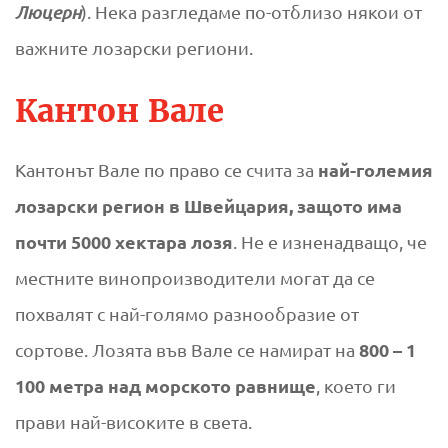
Люцерн
). Нека разгледаме по-отблизо някои от
важните лозарски региони.
Кантон Вале
най-големия
Кантонът Вале по право се счита за
лозарски регион в Швейцария, защото има
почти 5000 хектара лозя
. Не е изненадващо, че
местните винопроизводители могат да се
похвалят с най-голямо разнообразие от
800 – 1
сортове. Лозята във Вале се намират на
100 метра над морското равнище
, което ги
прави най-високите в света.