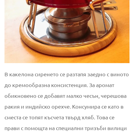
В какелона сиренето се разтапя заедно с виното
до кремообразна консистенция. За аромат
обикновено се добавят малко чесън, черешова
ракия и индийско орехче. Консумира се като в
сместа се топят късчета твърд хляб. Това се
прави с помощта на специални тризъби вилици