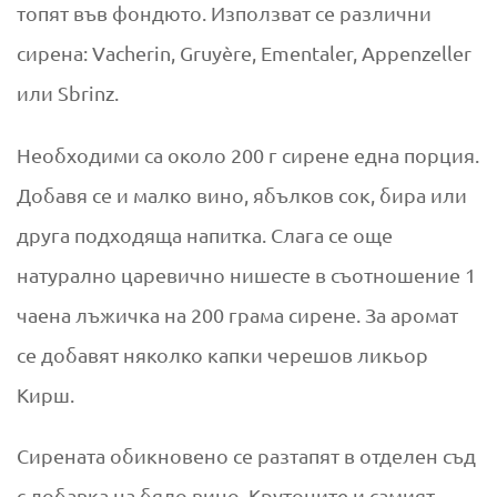
топят във фондюто. Използват се различни
сирена: Vacherin, Gruyère, Ementaler, Appenzeller
или Sbrinz.
Необходими са около 200 г сирене една порция.
Добавя се и малко вино, ябълков сок, бира или
друга подходяща напитка. Слага се още
натурално царевично нишесте в съотношение 1
чаена лъжичка на 200 грама сирене. За аромат
се добавят няколко капки черешов ликьор
Кирш.
Сирената обикновено се разтапят в отделен съд
с добавка на бяло вино. Крутоните и самият