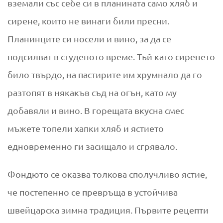
вземали със себе си в планината само хляб и
в
сирене, които не винаги били пресни.
и
Планинците си носели и вино, за да се
подсилват в студеното време. Тъй като сиренето
м
било твърдо, на пастирите им хрумнало да го
в
разтопят в някакъв съд на огън, като му
к
добавяли и вино. В горещата вкусна смес
мъжете топели хапки хляб и ястието
у
едновременно ги засищало и сгрявало.
с
Фондюто се оказва толкова сполучливо ястие,
н
че постепенно се превръща в устойчива
о
швейцарска зимна традиция. Първите рецепти