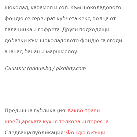
шоколад, карамел и сол. Към шоколадовото
фондю се сервират кубчета кекс, ролца от
палачинка и гофрета. Други подходящи
добавки към шоколадовото фондю са ягоди,
ананас, банан и маршмелоу.
Снимки: fondue.bg / pixabay.com
2022-
Предишна публикация:
Какво прави
08-
швейцарската кухня толкова интересна
02
Следваща публикация:
Фондю в къщи