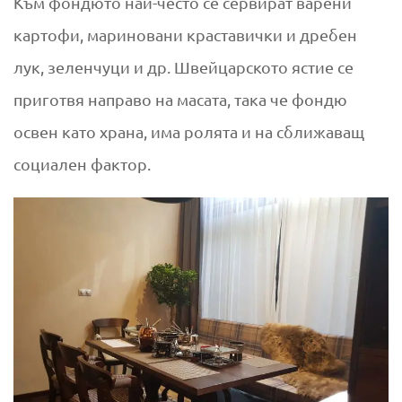
Към фондюто най-често се сервират варени
картофи, мариновани краставички и дребен
лук, зеленчуци и др. Швейцарското ястие се
приготвя направо на масата, така че фондю
освен като храна, има ролята и на сближаващ
социален фактор.