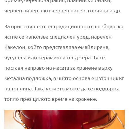
червен пипер, лют червен пипер, горчица и др.
За приготвянето на традиционното швейцарско
ястие се използва специален уред, наречен
Какелон, който представлява емайлирана,
чугунена или керамична тенджера. Тя се
поставя направо на масата за хранене върху
метална подложка, в чиято основа е източникът
на топлина. Така ястието може да се поддържа
топло през цялото време на хранене.