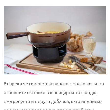
Въпреки че сиренето и виното с малко чесън са
основните съставки в швейцарското фондю,
има рецепти и с други добавки, като индийско
орехче, черешова ракия, планински билки,