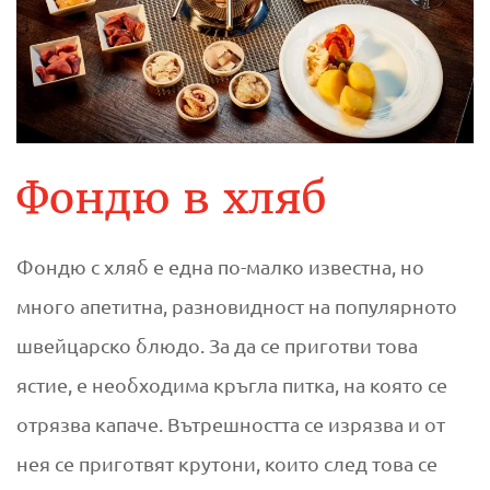
Фондю в хляб
Фондю с хляб е една по-малко известна, но
много апетитна, разновидност на популярното
швейцарско блюдо. За да се приготви това
ястие, е необходима кръгла питка, на която се
отрязва капаче. Вътрешността се изрязва и от
нея се приготвят крутони, които след това се