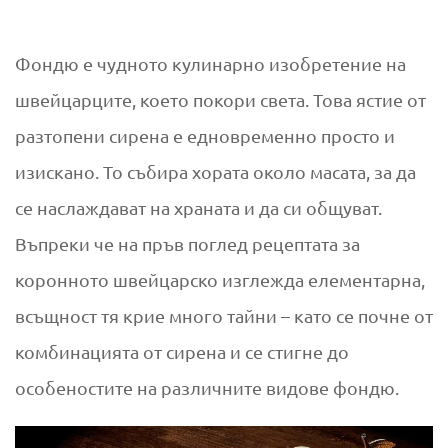
Ю
Фондю е чудното кулинарно изобретение на
В
швейцарците, което покори света. Това ястие от
и
разтопени сирена е едновременно просто и
изискано. То събира хората около масата, за да
д
се наслаждават на храната и да си общуват.
о
Въпреки че на пръв поглед рецептата за
коронното швейцарско изглежда елементарна,
в
всъщност тя крие много тайни – като се почне от
е
комбинацията от сирена и се стигне до
ф
особеностите на различните видове фондю.