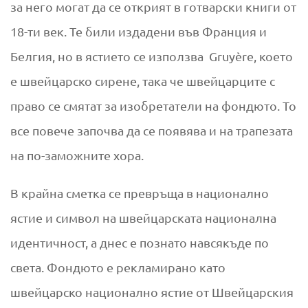
за него могат да се открият в готварски книги от
18-ти век. Те били издадени във Франция и
Белгия, но в ястието се използва Gruyère, което
е швейцарско сирене, така че швейцарците с
право се смятат за изобретатели на фондюто. То
все повече започва да се появява и на трапезата
на по-заможните хора.
В крайна сметка се превръща в национално
ястие и символ на швейцарската национална
идентичност, а днес е познато навсякъде по
света. Фондюто е рекламирано като
швейцарско национално ястие от Швейцарския