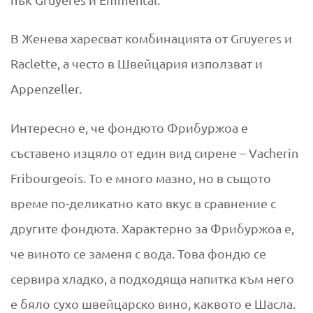
В Женева харесват комбинацията от Gruyeres и
Raclette, а често в Швейцария използват и
Appenzeller.
Интересно е, че фондюто Фрибуржоа е
съставено изцяло от един вид сирене – Vacherin
Fribourgeois. То е много мазно, но в същото
време по-деликатно като вкус в сравнение с
другите фондюта. Характерно за Фрибуржоа е,
че виното се заменя с вода. Това фондю се
сервира хладко, а подходяща напитка към него
е бяло сухо швейцарско вино, каквото е Шасла.