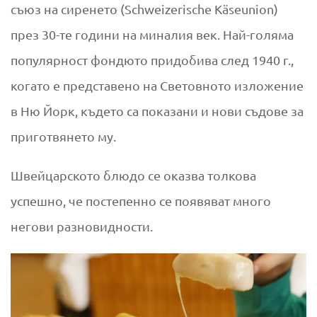
съюз на сиренето (Schweizerische Käseunion)
през 30-те години на миналия век. Най-голяма
популярност фондюто придобива след 1940 г.,
когато е представено на Световното изложение
в Ню Йорк, където са показани и нови съдове за
приготвянето му.
Швейцарското блюдо се оказва толкова
успешно, че постепенно се появяват много
негови разновидности.