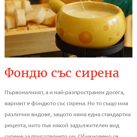
Фондю със сирена
Първоналният, а и най-разпространен досега,
вариант е фондюто със сирена. Но то също има
различни видове, защото няма една стандартна
рецепта, нито пък някой задължителен вид
сирене за приготвянето му. Обикновено се