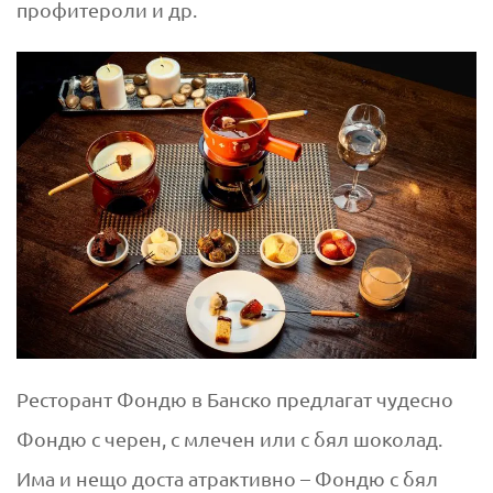
профитероли и др.
Ресторант Фондю в Банско предлагат чудесно
Фондю с черен, с млечен или с бял шоколад.
Има и нещо доста атрактивно – Фондю с бял