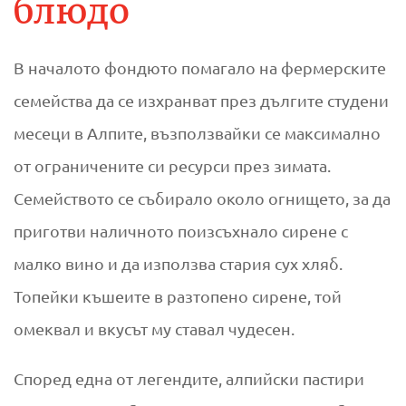
блюдо
а
г
В началото фондюто помагало на фермерските
о
семейства да се изхранват през дългите студени
месеци в Алпите, възползвайки се максимално
п
от ограничените си ресурси през зимата.
р
Семейството се събирало около огнището, за да
приготви наличното поизсъхнало сирене с
и
малко вино и да използва стария сух хляб.
г
Топейки къшеите в разтопено сирене, той
о
омеквал и вкусът му ставал чудесен.
т
Според една от легендите, алпийски пастири