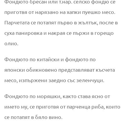
Фондюто бресан или т.нар. селско фондю се
приготвя от нарязано на хапки пуешко месо.
Парчетата се потапят първо в жълтък, после в
суха панировка и накрая се пържи в горещо
олио.
Фондюто по китайски и фондюто по
японски обикновено представляват късчета
месо, изпържени заедно със зеленчуци.
Фондюто по моряшки, както става ясно от
името му, се приготвя от парченца риба, които
се потапят в бяло вино.