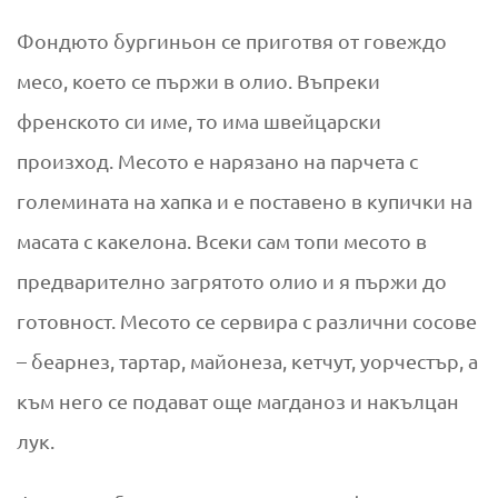
Фондюто бургиньон се приготвя от говеждо
месо, което се пържи в олио. Въпреки
френското си име, то има швейцарски
произход. Месото е нарязано на парчета с
големината на хапка и е поставено в купички на
масата с какелона. Всеки сам топи месото в
предварително загрятото олио и я пържи до
готовност. Месото се сервира с различни сосове
– беарнез, тартар, майонеза, кетчут, уорчестър, а
към него се подават още магданоз и накълцан
лук.