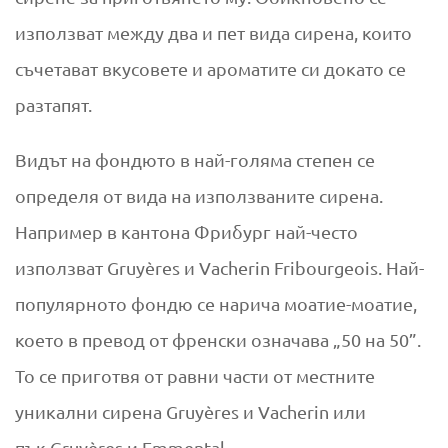
използват между два и пет вида сирена, които
съчетават вкусовете и ароматите си докато се
разтапят.
Видът на фондюто в най-голяма степен се
определя от вида на използваните сирена.
Например в кантона Фрибург най-често
използват Gruyères и Vacherin Fribourgeois. Най-
популярното фондю се нарича моатие-моатие,
което в превод от френски означава „50 на 50”.
То се приготвя от равни части от местните
уникални сирена Gruyères и Vacherin или
пък Gruyères и Emmental.