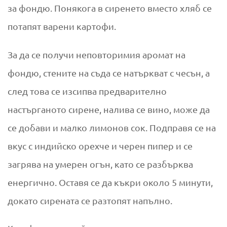
за фондю. Понякога в сиренето вместо хляб се
потапят варени картофи.
За да се получи неповторимия аромат на
фондю, стените на съда се натъркват с чесън, а
след това се изсипва предварително
настърганото сирене, налива се вино, може да
се добави и малко лимонов сок. Подправя се на
вкус с индийско орехче и черен пипер и се
загрява на умерен огън, като се разбърква
енергично. Оставя се да къкри около 5 минути,
докато сирената се разтопят напълно.