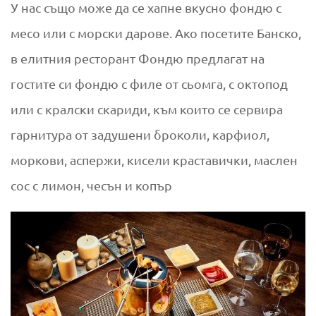
У нас също може да се хапне вкусно фондю с
месо или с морски дарове. Ако посетите Банско,
в елитния ресторант Фондю предлагат на
гостите си фондю с филе от сьомга, с октопод
или с кралски скариди, към които се сервира
гарнитура от задушени броколи, карфиол,
моркови, аспержи, кисели краставички, маслен
сос с лимон, чесън и копър