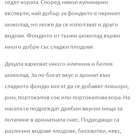
седят хората. Според някои кулинарни
експерти, най-добър за фондюто е черният
шоколад, но може да се използват и други
видове. Фондюто от тъмен шоколад върви
много добре със сладки плодове.
Децата харесват много млечния и белия
шоколад. За по-богат вкус и аромат към
сладкото фондю могат да се добавят ликьори,
ром, портокалов сок или портокалова кора. На
масата се подреждат дребни вкусни неща за
потапяне в ароматната смес. Подходящи са
различни видове плодове, бисквитки, кекс,