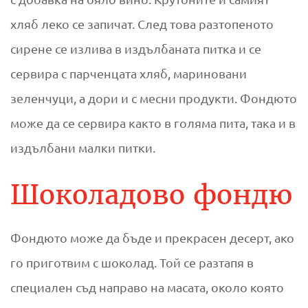
хляб леко се запичат. След това разтопеното
сирене се излива в издълбаната питка и се
сервира с парченцата хляб, мариновани
зеленчуци, а дори и с месни продукти. Фондюто
може да се сервира както в голяма пита, така и в
издълбани малки питки.
Шоколадово фондю
Фондюто може да бъде и прекрасен десерт, ако
го приготвим с шоколад. Той се разтапя в
специален съд направо на масата, около която