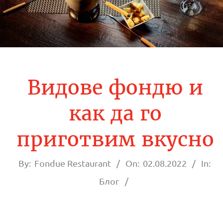
О
Р
А
Н
Видове фондю и
Т
как да го
Ф
приготвим вкусно
О
By:
Fondue Restaurant
On:
02.08.2022
In:
Н
Блог
Д